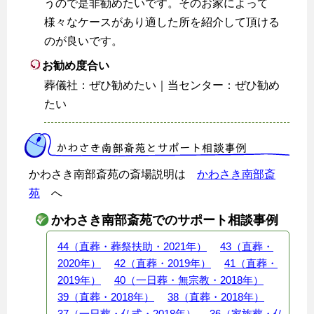
うので是非勧めたいです。そのお家によって
様々なケースがあり適した所を紹介して頂ける
のが良いです。
お勧め度合い
葬儀社：ぜひ勧めたい｜当センター：ぜひ勧め
たい
かわさき南部斎苑とサポート相談事例
かわさき南部斎苑の斎場説明は
かわさき南部斎
苑
へ
かわさき南部斎苑でのサポート相談事例
44（直葬・葬祭扶助・2021年）
43（直葬・
2020年）
42（直葬・2019年）
41（直葬・
2019年）
40（一日葬・無宗教・2018年）
39（直葬・2018年）
38（直葬・2018年）
37（一日葬・仏式・2018年）
36（家族葬・仏