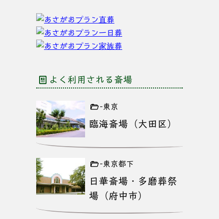
よく利用される斎場
-東京
臨海斎場（大田区）
-東京都下
日華斎場・多磨葬祭
場（府中市）