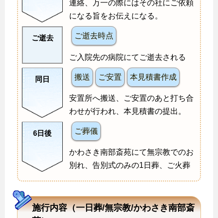
連絡、万一の際にはその社にご依頼
になる旨をお伝えになる。
ご逝去時点
ご逝去
ご入院先の病院にてご逝去される
搬送
ご安置
本見積書作成
同日
安置所へ搬送、ご安置のあと打ち合
わせが行われ、本見積書の提出。
ご葬儀
6日後
かわさき南部斎苑にて無宗教でのお
別れ、告別式のみの1日葬、ご火葬
施行内容（一日葬/無宗教/かわさき南部斎