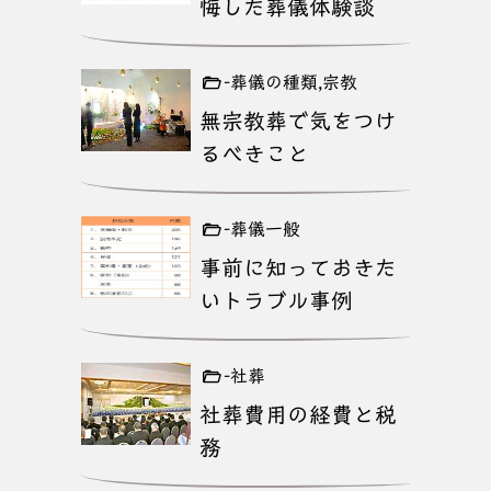
悔した葬儀体験談
-葬儀の種類,宗教
無宗教葬で気をつけ
るべきこと
-葬儀一般
事前に知っておきた
いトラブル事例
-社葬
社葬費用の経費と税
務