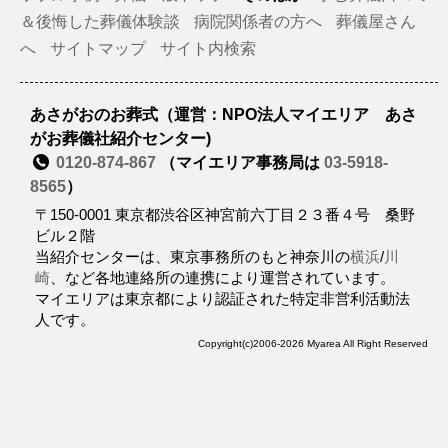
＆後悔した葬儀体験談
病院関係者の方へ
葬儀屋さん
へ
サイトマップ
サイト内検索
あさがおのお葬式（運営：NPO法人マイエリア あさ
がお葬儀社紹介センター)
0120-874-867
（マイエリア事務局は
03-5918-
8565
）
〒150-0001 東京都渋谷区神宮前六丁目２３番４号 桑野
ビル２階
当紹介センターは、東京事務所のもと神奈川の
横浜
/
川
崎
、など各地連絡所の連携により運営されています。
マイエリアは東京都により認証された特定非営利活動法
人です。
Copyright(c)2006-2026 Myarea All Right Reserved