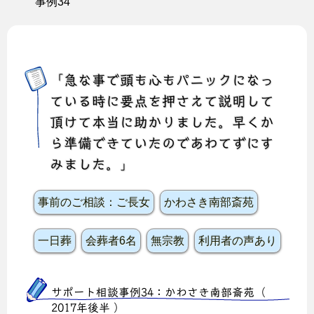
事例34
「急な事で頭も心もパニックになっ
ている時に要点を押さえて説明して
頂けて本当に助かりました。早くか
ら準備できていたのであわてずにす
みました。」
事前のご相談：ご長女
かわさき南部斎苑
一日葬
会葬者6名
無宗教
利用者の声あり
サポート相談事例34：かわさき南部斎苑（
2017年後半
）