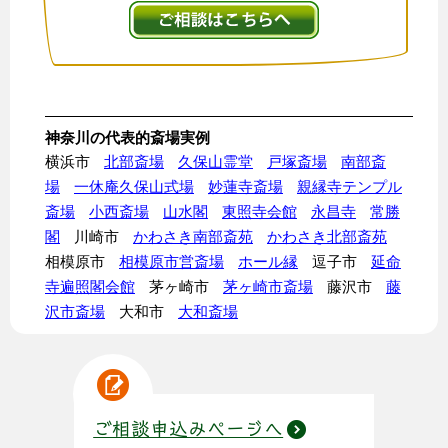
神奈川の代表的斎場実例
横浜市
北部斎場
久保山霊堂
戸塚斎場
南部斎
場
一休庵久保山式場
妙蓮寺斎場
親縁寺テンプル
斎場
小西斎場
山水閣
東照寺会館
永昌寺
常勝
閣
川崎市
かわさき南部斎苑
かわさき北部斎苑
相模原市
相模原市営斎場
ホール縁
逗子市
延命
寺遍照閣会館
茅ヶ崎市
茅ヶ崎市斎場
藤沢市
藤
沢市斎場
大和市
大和斎場
ご相談申込みページへ