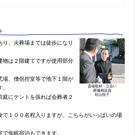
ト
あり、火葬場までは徒歩になり
建物は２階建てですが使用部分
式場、僧侶控室等で地下１階が
斎場取材・立会い
す。
葬儀相談員
松山悦子
前庭にテントを張れば会葬者２
で１００名程入りますが、こちらがいっぱいの場
室で仮眠宿泊もできます。