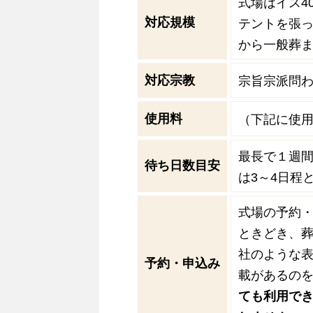
式場はイス4
対応規模
テントを張っ
から一般葬
対応宗教
宗旨宗派問
使用料
（下記に使
最長で１週
待ち日数目安
は3～4日程
式場の予約
ときどき、
社のような
予約・申込み
載があるの
ても利用で