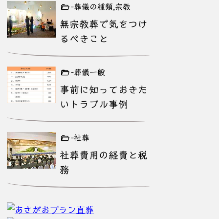
-葬儀の種類,宗教
無宗教葬で気をつけ
るべきこと
-葬儀一般
事前に知っておきた
いトラブル事例
-社葬
社葬費用の経費と税
務