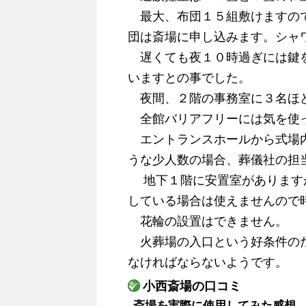
最大、布団１５組敷けますので
団は斎場に申し込みます。シャ
遅くても夜１０時過ぎには鍵を
いますとの事でした。
夜間、２階の事務室に３名ほど
全館バリアフリーには気を使
エントランスホールから式場内
うな少人数の場合、葬儀社の担
地下１階に安置室がありますが
している場合は使えませんので
花輪の設置はできません。
火葬場の入口という好条件のた
なければならないようです。
小西斎場の口コミ
斎場を実際に使用してみた感想