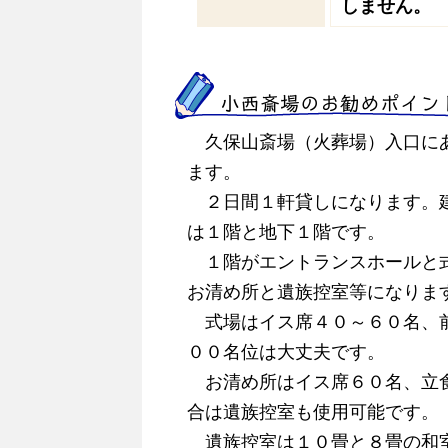
しません。
小西斎場のお勧めポイン
久保山斎場（火葬場）入口に
ます。
２日間１軒貸しになります。
は１階と地下１階です。
１階がエントランスホールと
お清め所と遺族控室等になりま
式場はイス席４０～６０名、
００名位は大丈夫です。
お清め所はイス席６０名、立食
合は遺族控室も使用可能です。
遺族控室は１０畳と８畳の和