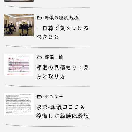
-葬儀の種類,規模
一日葬で気をつける
べきこと
-葬儀一般
葬儀の見積もり：見
方と取り方
-センター
求む-葬儀口コミ＆
後悔した葬儀体験談