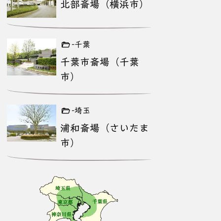
北部斎場（横浜市）
-千葉
千葉市斎場（千葉
市）
-埼玉
浦和斎場（さいたま
市）