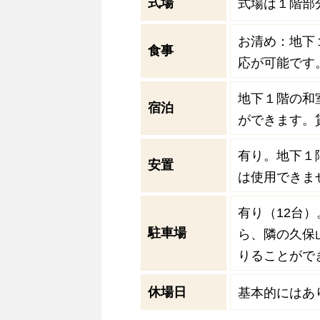
式場
式場は１階部
お清め：地下
食事
応が可能です
地下１階の和
宿泊
ができます。
有り。地下１
安置
は使用できま
有り（12台
駐車場
ら、隣の久保山
りることがで
休場日
基本的にはあ