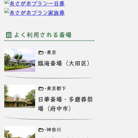
よく利用される斎場
-東京
臨海斎場（大田区）
-東京都下
日華斎場・多磨葬祭
場（府中市）
-神奈川