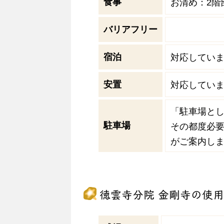
食事
お清め：2階
バリアフリー
宿泊
対応してい
安置
対応してい
「駐車場と
駐車場
その都度必
がご案内し
徳雲寺分院 金剛寺の使