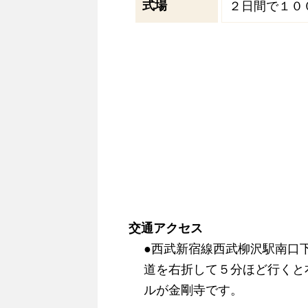
式場
２日間で１０
交通アクセス
●西武新宿線西武柳沢駅南口
道を右折して５分ほど行くと
ルが金剛寺です。