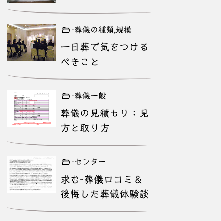
-葬儀の種類,規模
一日葬で気をつける
べきこと
-葬儀一般
葬儀の見積もり：見
方と取り方
-センター
求む-葬儀口コミ＆
後悔した葬儀体験談