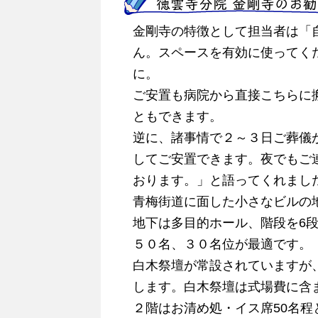
徳雲寺分院 金剛寺のお
金剛寺の特徴として担当者は「
ん。スペースを有効に使ってく
に。
ご安置も病院から直接こちらに
ともできます。
逆に、諸事情で２～３日ご葬儀
してご安置できます。夜でもご
おります。」と語ってくれまし
青梅街道に面した小さなビルの
地下は多目的ホール、階段を6
５０名、３０名位が最適です。
白木祭壇が常設されていますが
します。白木祭壇は式場費に含
２階はお清め処・イス席50名