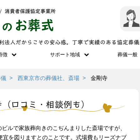
営利法人だからこその安心感。丁寧で実績のある協定葬
特徴
サポート地域
葬儀一般
葬儀
西東京市の葬儀社、斎場
金剛寺
寺（口コミ・相談例も）
てのビルで家族葬向きのこぢんまりした斎場ですが、
便宜を図りますとのことです。式場費もリーズナブ