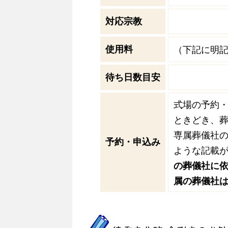
対応宗教
使用料
（下記に明
待ち日数目安
式場の予約
ときどき、葬
専属葬儀社
予約・申込み
ような記載
の葬儀社に
属の葬儀社