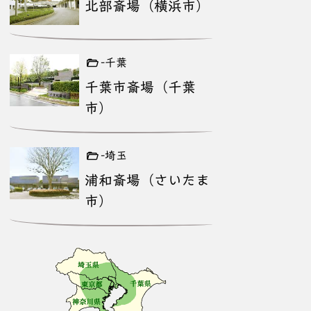
北部斎場（横浜市）
-千葉
千葉市斎場（千葉
市）
-埼玉
浦和斎場（さいたま
市）