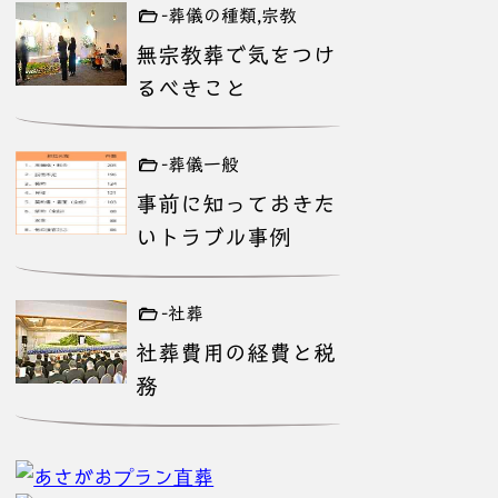
-葬儀の種類,宗教
無宗教葬で気をつけ
るべきこと
-葬儀一般
事前に知っておきた
いトラブル事例
-社葬
社葬費用の経費と税
務