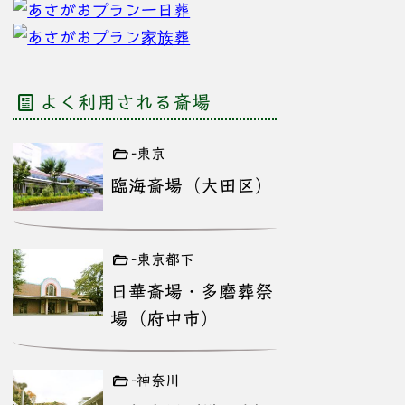
よく利用される斎場
-東京
臨海斎場（大田区）
-東京都下
日華斎場・多磨葬祭
場（府中市）
-神奈川