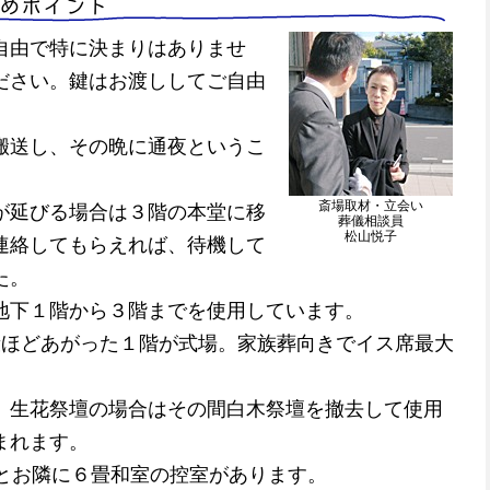
勧めポイント
自由で特に決まりはありませ
ださい。鍵はお渡ししてご自由
搬送し、その晩に通夜というこ
斎場取材・立会い
が延びる場合は３階の本堂に移
葬儀相談員
松山悦子
連絡してもらえれば、待機して
た。
地下１階から３階までを使用しています。
段ほどあがった１階が式場。家族葬向きでイス席最大
、生花祭壇の場合はその間白木祭壇を撤去して使用
まれます。
程とお隣に６畳和室の控室があります。