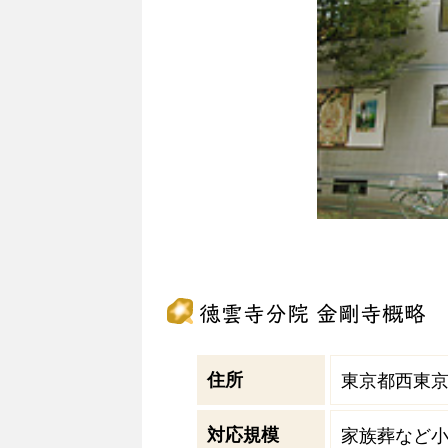
徳雲寺分院 金剛寺概略
住所
東京都西東京市
対応規模
家族葬など