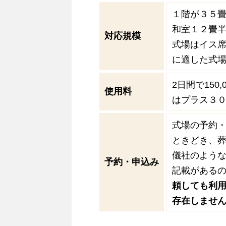
１階が３５
和室１２畳
対応規模
式場はイス席
に適した式
2日間で150,
使用料
はプラス３
式場の予約
ときどき、
儀社のよう
予約・申込み
記載がある
頼しても利
存在しませ