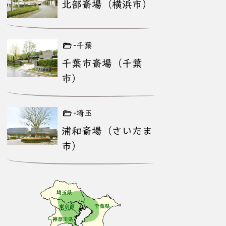
北部斎場（横浜市）
-千葉
千葉市斎場（千葉
市）
-埼玉
浦和斎場（さいたま
市）