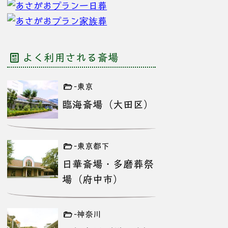
よく利用される斎場
-東京
臨海斎場（大田区）
-東京都下
日華斎場・多磨葬祭
場（府中市）
-神奈川