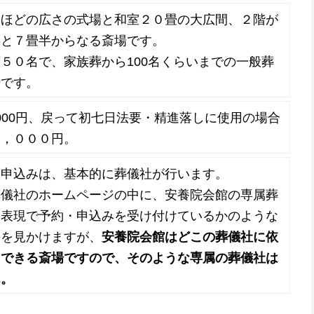
畳ほどの広さの式場と和室２０畳の大広間、２階が
半と７畳半からなる斎場です。
５０名で、家族葬から100名くらいまでの一般葬
場です。
000円、
戻って初七日法要・精進落しに使用の場合
０，０００円
。
・申込みは、基本的に葬儀社が行います。
葬儀社のホームページの中に、安養院会館の専属葬
な表現で予約・申込みを受け付けているかのような
のを見かけますが、
安養院会館はどこの葬儀社に依
用できる斎場ですので、そのような専属の葬儀社は
ん。