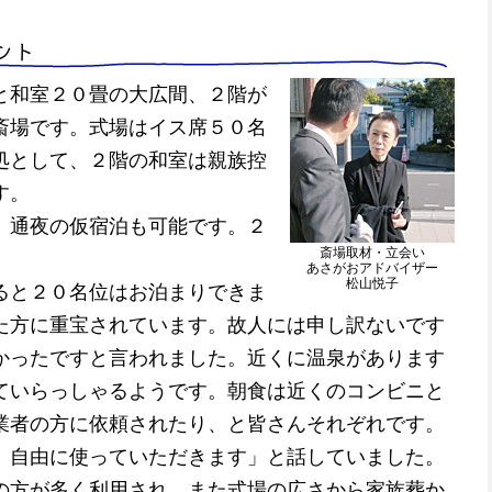
ント
と和室２０畳の大広間、２階が
斎場です。式場はイス席５０名
処として、２階の和室は親族控
す。
、通夜の仮宿泊も可能です。２
斎場取材・立会い
あさがおアドバイザー
松山悦子
ると２０名位はお泊まりできま
た方に重宝されています。故人には申し訳ないです
かったですと言われました。近くに温泉があります
ていらっしゃるようです。朝食は近くのコンビニと
業者の方に依頼されたり、と皆さんそれぞれです。
、自由に使っていただきます」と話していました。
の方が多く利用され、また式場の広さから家族葬か