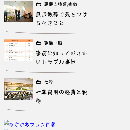
-葬儀の種類,宗教
無宗教葬で気をつけ
るべきこと
-葬儀一般
事前に知っておきた
いトラブル事例
-社葬
社葬費用の経費と税
務