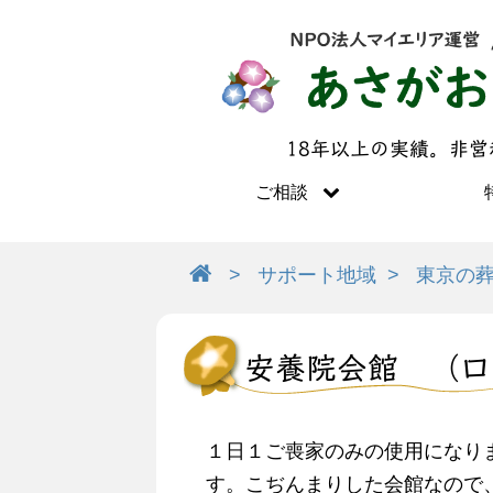
18年以上の実績。非
ご相談
サポート地域
東京の
安養院会館 （口
１日１ご喪家のみの使用になり
す。こぢんまりした会館なので