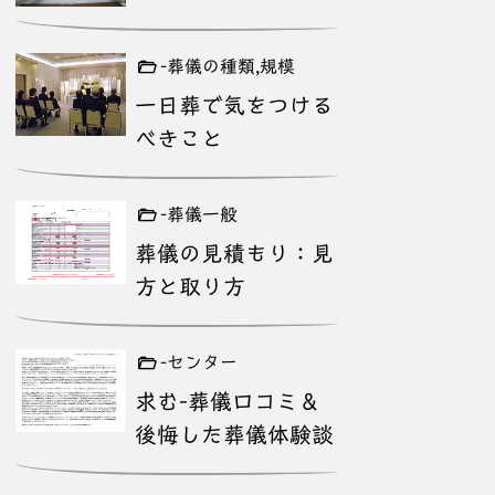
-葬儀の種類,規模
一日葬で気をつける
べきこと
-葬儀一般
葬儀の見積もり：見
方と取り方
-センター
求む-葬儀口コミ＆
後悔した葬儀体験談