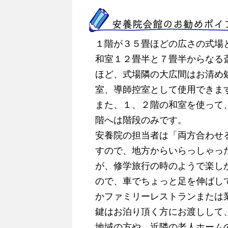
安養院会館のお勧めポイ
１階が３５畳ほどの広さの式場
和室１２畳半と７畳半からなる
ほど、式場隣の大広間はお清め
室、導師控室として使用できま
また、１、２階の和室を使って
階へは階段のみです。
安養院の担当者は「両方合わせ
すので、地方からいらっしゃっ
が、修学旅行の時のようで楽し
ので、車でちょっと足を伸ばし
かファミリーレストランまたは
鍵はお泊り頂く方にお渡しして
地域の方や、近隣の老人ホーム