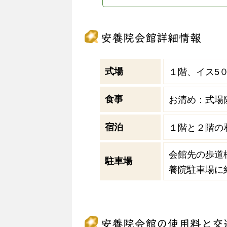
安養院会館詳細情報
式場
１階、イス5
食事
お清め：式場
宿泊
１階と２階の
会館先の歩道
駐車場
養院駐車場に
安養院会館の使用料と交