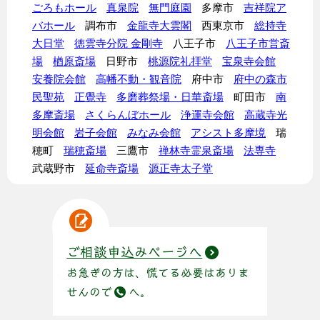
ごろもホール
真泉院
無門庭園
多摩市
吉祥院ア
バホール
調布市
金龍寺大雲閣
西東京市
総持寺
大日堂
徳雲寺分院 金剛寺
八王子市
八王子市営斎
場
楢原斎場
日野市
桃源院礼拝堂
宝泉寺会館
安養院会館
高幡不動・観音院
府中市
府中の森市
民聖苑
正覺寺
多磨葬祭場・日華斎場
町田市
南
多摩斎場
さくらんぼホール
浄運寺会館
高蔵寺光
明会館
岩子会館
みなみ会館
アシスト多摩境
瑞
穂町
瑞穂斎場
三鷹市
禅林寺霊泉斎場
法専寺
武蔵野市
延命寺斎場
源正寺太子堂
ご相談申込みページへ
お急ぎの方は、慌てる必要はありま
せんので
へ。