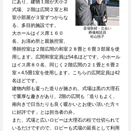
にあり、建物１階が大小２
式場、２階は広間２室と和
室小部屋が３室ずつからな
る、多目的施設です。
斎場取材・立会い
葬儀相談員
大ホールはイス席１６０
松山悦子
名、お清め所と親族控室、
導師控室は２階広間の和室２８畳と６畳３部屋を使
用します。広間和室定員は54名ほどです。小ホール
はイス席８０名、同じく２階広間の２１畳と６畳２
室＋4.5畳1室を使用します。こちらの広間定員は42
名ほどです。
建物内部も凝った造りが施され、式場は黒の大理石
で重厚な趣きがあり、2階の広間も「造りもよく、
南向きで日当たりも良く暖かいとお使い頂いた方々
に好評です」とは担当者の弁。
また、式場と広いロビーは大理石の柱で仕切られて
いるだけですので、ロビーも式場の延長として利用