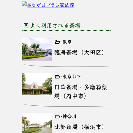
よく利用される斎場
-東京
臨海斎場（大田区）
-東京都下
日華斎場・多磨葬祭
場（府中市）
-神奈川
北部斎場（横浜市）