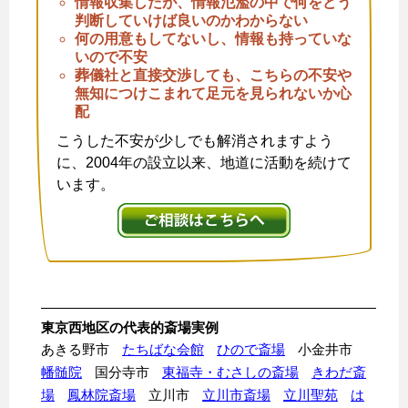
情報収集したが、情報氾濫の中で何をどう
判断していけば良いのかわからない
何の用意もしてないし、情報も持っていな
いので不安
葬儀社と直接交渉しても、こちらの不安や
無知につけこまれて足元を見られないか心
配
こうした不安が少しでも解消されますよう
に、2004年の設立以来、地道に活動を続けて
います。
東京西地区の代表的斎場実例
あきる野市
たちばな会館
ひので斎場
小金井市
幡髄院
国分寺市
東福寺・むさしの斎場
きわだ斎
場
鳳林院斎場
立川市
立川市斎場
立川聖苑
は