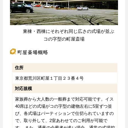
東棟・西棟にそれぞれ同じ広さの式場が並ぶ
コの字型の町屋斎場
町屋斎場概略
住所
東京都荒川区町屋１丁目２３番４号
対応規模
家族葬から大人数の一般葬まで対応可能です。イス
40席ほどの式場がコの字型の建物左右に5室ずつ並
び、各式場はパーティションで仕切られていますの
で、取り外して、2室あわせてのご利用が可能で
す。 また、通夜の会葬者が多い場合、通常の式場控