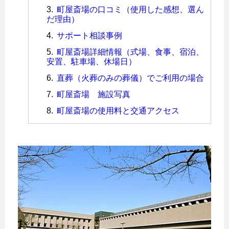
町屋斎場の口コミ（使用した感想、選ん
だ理由）
サポート相談事例
町屋斎場詳細情報（式場、食事、宿泊、
安置、駐車場、休場日）
直葬（火葬のみの葬儀）でご利用の場合
町屋斎場 施設写真
町屋斎場の使用料と交通アクセス