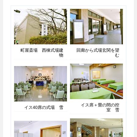
町屋斎場 西棟式場建
回廊から式場玄関を望
物
む
イス席＋畳の間の控
イス40席の式場 雪
室 雪