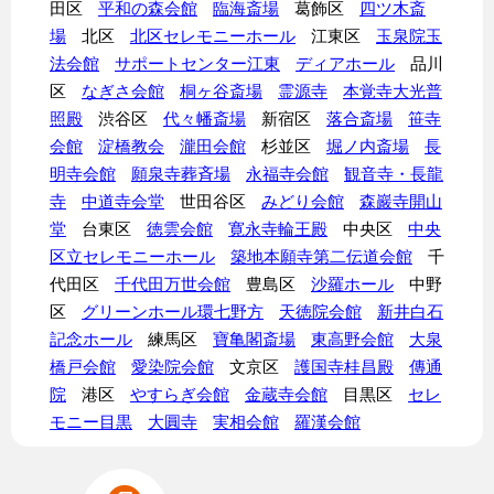
田区
平和の森会館
臨海斎場
葛飾区
四ツ木斎
場
北区
北区セレモニーホール
江東区
玉泉院玉
法会館
サポートセンター江東
ディアホール
品川
区
なぎさ会館
桐ヶ谷斎場
霊源寺
本覚寺大光普
照殿
渋谷区
代々幡斎場
新宿区
落合斎場
笹寺
会館
淀橋教会
瀧田会館
杉並区
堀ノ内斎場
長
明寺会館
願泉寺葬斉場
永福寺会館
観音寺・長龍
寺
中道寺会堂
世田谷区
みどり会館
森巖寺開山
堂
台東区
徳雲会館
寛永寺輪王殿
中央区
中央
区立セレモニーホール
築地本願寺第二伝道会館
千
代田区
千代田万世会館
豊島区
沙羅ホール
中野
区
グリーンホール環七野方
天徳院会館
新井白石
記念ホール
練馬区
寶亀閣斎場
東高野会館
大泉
橋戸会館
愛染院会館
文京区
護国寺桂昌殿
傳通
院
港区
やすらぎ会館
金蔵寺会館
目黒区
セレ
モニー目黒
大圓寺
実相会館
羅漢会館