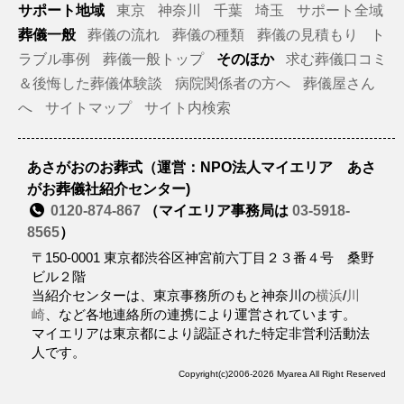
サポート地域
東京
神奈川
千葉
埼玉
サポート全域
葬儀一般
葬儀の流れ
葬儀の種類
葬儀の見積もり
ト
ラブル事例
葬儀一般トップ
そのほか
求む葬儀口コミ
＆後悔した葬儀体験談
病院関係者の方へ
葬儀屋さん
へ
サイトマップ
サイト内検索
あさがおのお葬式（運営：NPO法人マイエリア あさ
がお葬儀社紹介センター)
0120-874-867
（マイエリア事務局は
03-5918-
8565
）
〒150-0001 東京都渋谷区神宮前六丁目２３番４号 桑野
ビル２階
当紹介センターは、東京事務所のもと神奈川の
横浜
/
川
崎
、など各地連絡所の連携により運営されています。
マイエリアは東京都により認証された特定非営利活動法
人です。
Copyright(c)2006-2026 Myarea All Right Reserved