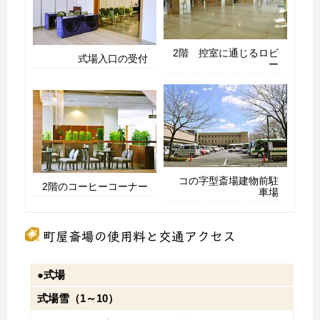
2階 控室に通じるロビ
式場入口の受付
ー
コの字型斎場建物前駐
2階のコーヒーコーナー
車場
町屋斎場の使用料と交通アクセス
●式場
式場雪（1～10）