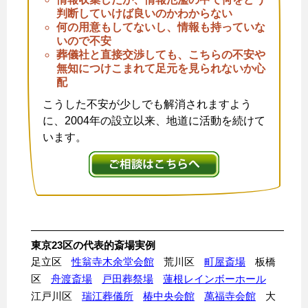
判断していけば良いのかわからない
何の用意もしてないし、情報も持っていな
いので不安
葬儀社と直接交渉しても、こちらの不安や
無知につけこまれて足元を見られないか心
配
こうした不安が少しでも解消されますよう
に、2004年の設立以来、地道に活動を続けて
います。
東京23区の代表的斎場実例
足立区
性翁寺木余堂会館
荒川区
町屋斎場
板橋
区
舟渡斎場
戸田葬祭場
蓮根レインボーホール
江戸川区
瑞江葬儀所
椿中央会館
萬福寺会館
大