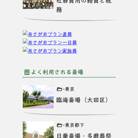
社葬費用の経費と税
務
よく利用される斎場
-東京
臨海斎場（大田区）
-東京都下
日華斎場・多磨葬祭