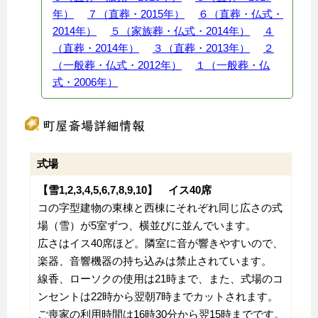
年）
７（直葬・2015年）
６（直葬・仏式・
2014年）
５（家族葬・仏式・2014年）
４
（直葬・2014年）
３（直葬・2013年）
２
（一般葬・仏式・2012年）
１（一般葬・仏
式・2006年）
町屋斎場詳細情報
式場
【雪1,2,3,4,5,6,7,8,9,10】 イス40席
コの字型建物の東棟と西棟にそれぞれ同じ広さの式
場（雪）が5室ずつ、横並びに並んでいます。
広さはイス40席ほど。隣室に音が響きやすいので、
楽器、音響機器の持ち込みは禁止されています。
線香、ローソクの使用は21時まで、また、式場のコ
ンセントは22時から翌朝7時までカットされます。
ご喪家の利用時間は16時30分から翌15時までです。