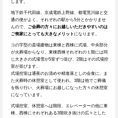
します。
地下鉄千代田線、京成電鉄上野線、都電荒川線と交
通の便がよく、それぞれの駅から5分とかかりませ
んので、
ご会葬の方々にお越しいただきやすいのは
ご喪家にとっても大きなメリット
になります。
コの字型の斎場建物は東棟と西棟に式場、中央部分
が火葬場からなり、東棟西棟それぞれの１階には同
じ大きさの式場雪が5室ずつ並び、2階はその式場控
室が並びます。
式場控室は通夜のお清めや精進落としの会食に、ま
た火葬時の休憩室として使われ、3階は他でご葬儀
を執り行い、火葬場にお越しになった方々の休憩室
になっています。
式場控室、休憩室へは階段、エレベーターの他に東
棟、西棟にそれぞれある3階吹き抜けの広々とした