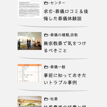
-センター
求む-葬儀口コミ＆後
悔した葬儀体験談
-葬儀の種類,宗教
無宗教葬で気をつけ
るべきこと
-葬儀一般
事前に知っておきた
いトラブル事例
-社葬