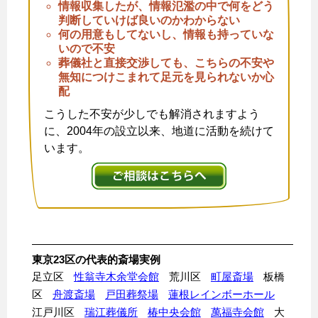
情報収集したが、情報氾濫の中で何をどう
判断していけば良いのかわからない
何の用意もしてないし、情報も持っていな
いので不安
葬儀社と直接交渉しても、こちらの不安や
無知につけこまれて足元を見られないか心
配
こうした不安が少しでも解消されますよう
に、2004年の設立以来、地道に活動を続けて
います。
東京23区の代表的斎場実例
足立区
性翁寺木余堂会館
荒川区
町屋斎場
板橋
区
舟渡斎場
戸田葬祭場
蓮根レインボーホール
江戸川区
瑞江葬儀所
椿中央会館
萬福寺会館
大