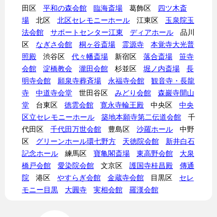
田区
平和の森会館
臨海斎場
葛飾区
四ツ木斎
場
北区
北区セレモニーホール
江東区
玉泉院玉
法会館
サポートセンター江東
ディアホール
品川
区
なぎさ会館
桐ヶ谷斎場
霊源寺
本覚寺大光普
照殿
渋谷区
代々幡斎場
新宿区
落合斎場
笹寺
会館
淀橋教会
瀧田会館
杉並区
堀ノ内斎場
長
明寺会館
願泉寺葬斉場
永福寺会館
観音寺・長龍
寺
中道寺会堂
世田谷区
みどり会館
森巖寺開山
堂
台東区
徳雲会館
寛永寺輪王殿
中央区
中央
区立セレモニーホール
築地本願寺第二伝道会館
千
代田区
千代田万世会館
豊島区
沙羅ホール
中野
区
グリーンホール環七野方
天徳院会館
新井白石
記念ホール
練馬区
寶亀閣斎場
東高野会館
大泉
橋戸会館
愛染院会館
文京区
護国寺桂昌殿
傳通
院
港区
やすらぎ会館
金蔵寺会館
目黒区
セレ
モニー目黒
大圓寺
実相会館
羅漢会館