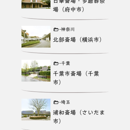
日華斎場・多磨葬祭
場（府中市）
-神奈川
北部斎場（横浜市）
-千葉
千葉市斎場（千葉
市）
-埼玉
浦和斎場（さいたま
市）