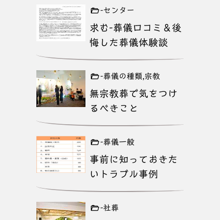
-センター
求む-葬儀口コミ＆後
悔した葬儀体験談
-葬儀の種類,宗教
無宗教葬で気をつけ
るべきこと
-葬儀一般
事前に知っておきた
いトラブル事例
-社葬