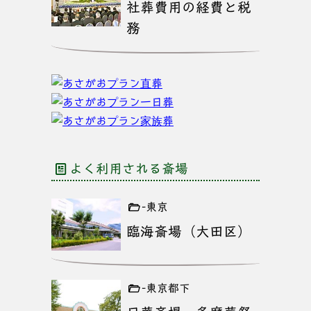
社葬費用の経費と税
務
よく利用される斎場
-東京
臨海斎場（大田区）
-東京都下