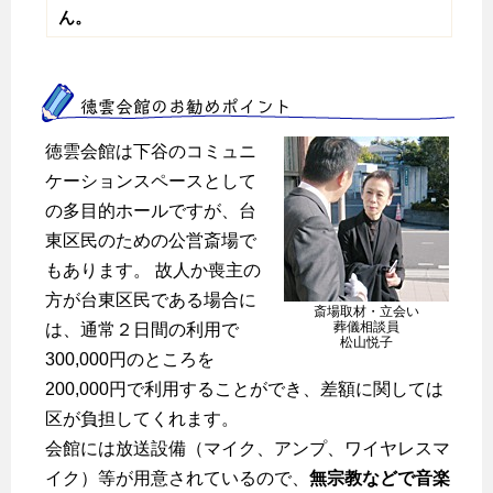
ん。
徳雲会館のお勧めポイント
徳雲会館は下谷のコミュニ
ケーションスペースとして
の多目的ホールですが、台
東区民のための公営斎場で
もあります。 故人か喪主の
方が台東区民である場合に
斎場取材・立会い
葬儀相談員
は、通常２日間の利用で
松山悦子
300,000円のところを
200,000円で利用することができ、差額に関しては
区が負担してくれます。
会館には放送設備（マイク、アンプ、ワイヤレスマ
イク）等が用意されているので、
無宗教などで音楽