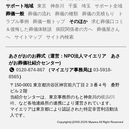
サポート地域
東京
神奈川
千葉
埼玉
サポート全域
葬儀一般
葬儀の流れ
葬儀の種類
葬儀の見積もり
ト
ラブル事例
葬儀一般トップ
そのほか
求む葬儀口コミ
＆後悔した葬儀体験談
病院関係者の方へ
葬儀屋さん
へ
サイトマップ
サイト内検索
あさがおのお葬式（運営：NPO法人マイエリア あさ
がお葬儀社紹介センター)
0120-874-867
（マイエリア事務局は
03-5918-
8565
）
〒150-0001 東京都渋谷区神宮前六丁目２３番４号 桑野
ビル２階
当紹介センターは、東京事務所のもと神奈川の
横浜
/
川
崎
、など各地連絡所の連携により運営されています。
マイエリアは東京都により認証された特定非営利活動法
人です。
Copyright(c)2006-2026 Myarea All Right Reserved