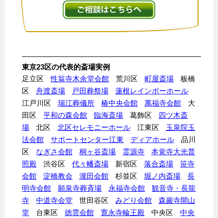
東京23区の代表的斎場実例
足立区
性翁寺木余堂会館
荒川区
町屋斎場
板橋
区
舟渡斎場
戸田葬祭場
蓮根レインボーホール
江戸川区
瑞江葬儀所
椿中央会館
萬福寺会館
大
田区
平和の森会館
臨海斎場
葛飾区
四ツ木斎
場
北区
北区セレモニーホール
江東区
玉泉院玉
法会館
サポートセンター江東
ディアホール
品川
区
なぎさ会館
桐ヶ谷斎場
霊源寺
本覚寺大光普
照殿
渋谷区
代々幡斎場
新宿区
落合斎場
笹寺
会館
淀橋教会
瀧田会館
杉並区
堀ノ内斎場
長
明寺会館
願泉寺葬斉場
永福寺会館
観音寺・長龍
寺
中道寺会堂
世田谷区
みどり会館
森巖寺開山
堂
台東区
徳雲会館
寛永寺輪王殿
中央区
中央