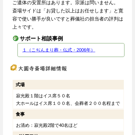
ご遺体の安置所はあります。宗派は問いません。
斎場サイドは「お貸した以上はお任せします」と寛
容で使い勝手が良いですと葬儀社の担当者の評判は
上々です。
サポート相談事例
１（こぢんまり葬・仏式・2006年）
大圓寺斎場詳細情報
式場
寂光殿１階はイス席５０名
大ホールはイス席１００名、会葬者２００名程まで
食事
お清め：寂光殿2階で40名ほど