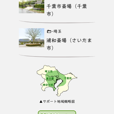
千葉市斎場（千葉
市）
-埼玉
浦和斎場（さいたま
市）
▲サポート地域概略図