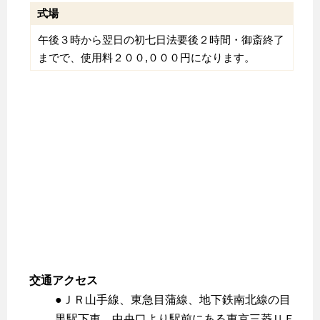
式場
午後３時から翌日の初七日法要後２時間・御斎終了
までで、使用料２００,０００円になります。
交通アクセス
●ＪＲ山手線、東急目蒲線、地下鉄南北線の目
黒駅下車。中央口より駅前にある東京三菱ＵＦ