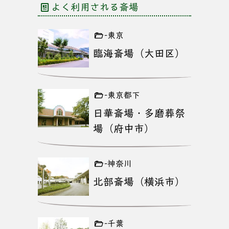
よく利用される斎場
-東京
臨海斎場（大田区）
-東京都下
日華斎場・多磨葬祭
場（府中市）
-神奈川
北部斎場（横浜市）
-千葉