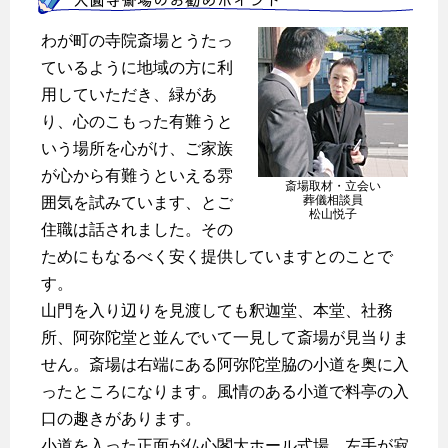
わが町の寺院斎場とうたっ
ているように地域の方に利
用していただき、緑があ
り、心のこもった有難うと
いう場所を心がけ、ご家族
が心から有難うといえる雰
斎場取材・立会い
葬儀相談員
囲気を試みています、とご
松山悦子
住職は話されました。その
ためにもなるべく安く提供していますとのことで
す。
山門を入り辺りを見渡しても釈迦堂、本堂、社務
所、阿弥陀堂と並んでいて一見して斎場が見当りま
せん。斎場は右端にある阿弥陀堂脇の小道を奥に入
ったところになります。風情のある小道で料亭の入
口の趣きがあります。
小道を入った正面が仏心閣大ホール式場、左手が寂