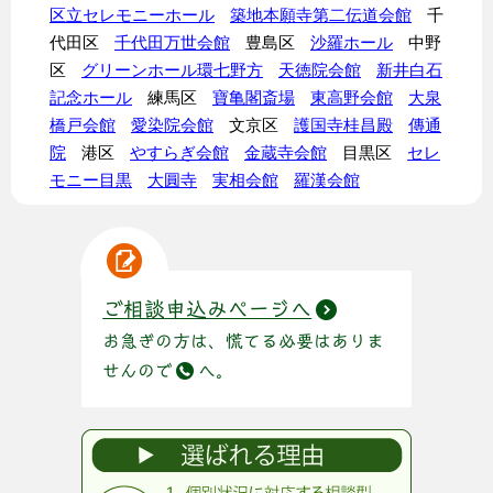
区立セレモニーホール
築地本願寺第二伝道会館
千
代田区
千代田万世会館
豊島区
沙羅ホール
中野
区
グリーンホール環七野方
天徳院会館
新井白石
記念ホール
練馬区
寶亀閣斎場
東高野会館
大泉
橋戸会館
愛染院会館
文京区
護国寺桂昌殿
傳通
院
港区
やすらぎ会館
金蔵寺会館
目黒区
セレ
モニー目黒
大圓寺
実相会館
羅漢会館
ご相談申込みページへ
お急ぎの方は、慌てる必要はありま
せんので
へ。