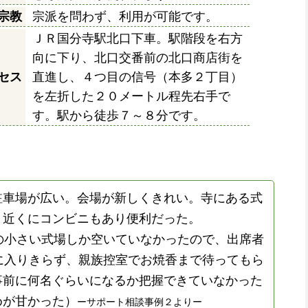
宗教
宗派を問わず、利用が可能です。
ＪＲ国分寺駅北口下車。駅階段を右方
向に下り、北口交番前の北口商店街を
セス
直進し、４つ目の信号（本多２丁目）
を左折した２０メートル程先右手で
す。駅から徒歩７～８分です。
駐車場が広い。会場が新しくきれい。寺にある式
。近くにコンビニもあり便利だった。
の小さい式場しか空いていなかったので、出席者
に入りきらず、親族控室でお焼香まで待ってもら
事前に何名ぐらいになるか把握できていなかった
めが甘かった）
ーサポート相談事例２よりー