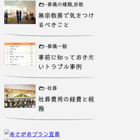
-葬儀の種類,宗教
無宗教葬で気をつけ
るべきこと
-葬儀一般
事前に知っておきた
いトラブル事例
-社葬
社葬費用の経費と税
務