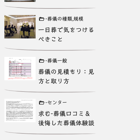
-葬儀の種類,規模
一日葬で気をつける
べきこと
-葬儀一般
葬儀の見積もり：見
方と取り方
-センター
求む-葬儀口コミ＆
後悔した葬儀体験談