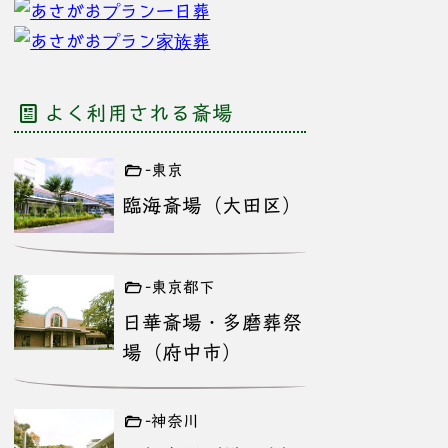
よく利用される斎場
-東京
臨海斎場（大田区）
-東京都下
日華斎場・多磨葬祭
場（府中市）
-神奈川