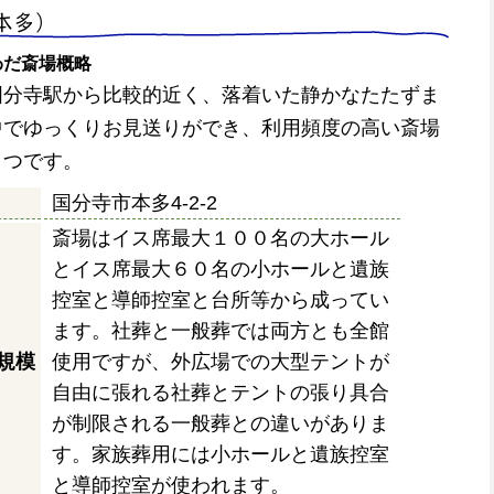
本多）
わだ斎場概略
国分寺駅から比較的近く、落着いた静かなたたずま
中でゆっくりお見送りができ、利用頻度の高い斎場
とつです。
国分寺市本多4-2-2
斎場はイス席最大１００名の大ホール
とイス席最大６０名の小ホールと遺族
控室と導師控室と台所等から成ってい
ます。社葬と一般葬では両方とも全館
規模
使用ですが、外広場での大型テントが
自由に張れる社葬とテントの張り具合
が制限される一般葬との違いがありま
す。家族葬用には小ホールと遺族控室
と導師控室が使われます。