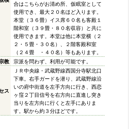
規模
合はこちらがお清め所、仮眠室として
使用でき、最大２０名ほど入ります。
本堂（３６畳）イス席６０名も客殿１
階和室（３９畳・８０名収容）と共に
使用できます。本堂は他に本堂横（２
２・５畳・３０名）、２階客殿和室
（２４畳 ・４０名）等もあります。
宗教
宗派を問わず、利用が可能です。
ＪＲ中央線・武蔵野線西国分寺駅北口
下車。右手ガードを潜り、武蔵野線沿
いの府中街道を左手方向に行き、西恋
セス
ヶ窪２丁目信号を右方向に直進し突き
当りを左方向に行くと左手にありま
す。駅から約３分ほどです。