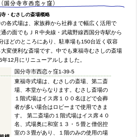
（国分寺市西恋ヶ窪）
福寺・むさしの斎場概略
寺の各式場は、家族葬から社葬まで幅広く活用で
交通の面でもＪＲ中央線・武蔵野線西国分寺駅から
分ほどのところにあり、駐車場も150台近く収容
る大変便利な斎場です。中でも東福寺むさしの斎場
06年12月にリニューアルしました。
国分寺市西恋ヶ窪1-39-5
東福寺式場は、むさしの斎場、第二斎
場、本堂からなります。むさし斎場の
１階式場はイス席１００名ほどで会葬
者が多い場合はロビーまで使用できま
す。 第二斎場の１階式場はイス席４０
名、式場奥に和室１３・５畳と僧侶控
室の３畳があり、１階のみの使用の場