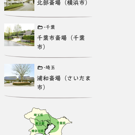
北部斎場（横浜市）
-千葉
千葉市斎場（千葉
市）
-埼玉
浦和斎場（さいたま
市）