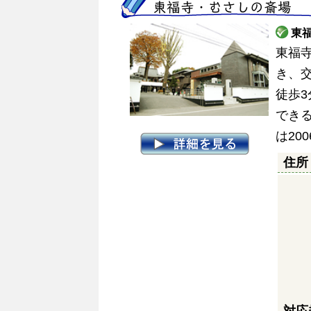
東福寺・むさしの斎場 
東
東福
き、
徒歩3
でき
は20
住所