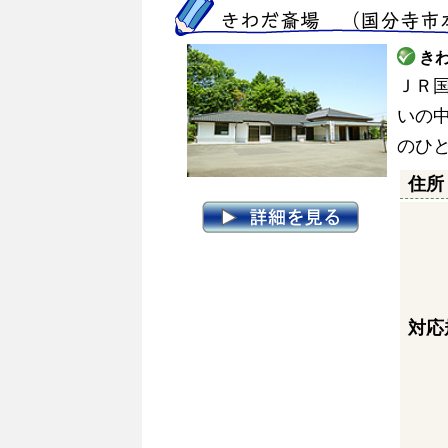
きわだ斎場 （国分寺市
き
ＪＲ
いの
のひ
住所
対応