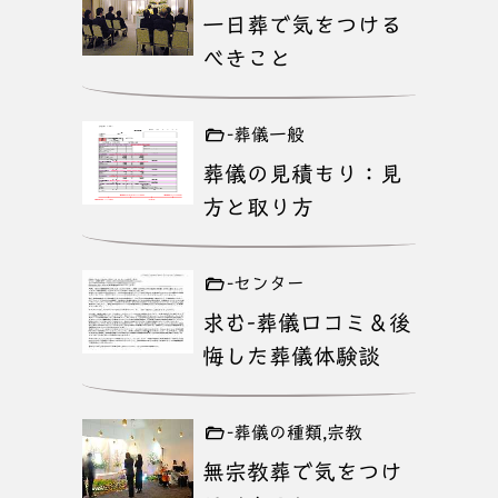
一日葬で気をつける
べきこと
-葬儀一般
葬儀の見積もり：見
方と取り方
-センター
求む-葬儀口コミ＆後
悔した葬儀体験談
-葬儀の種類,宗教
無宗教葬で気をつけ