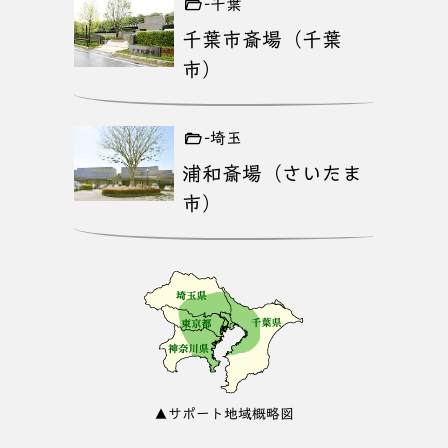
-千葉
千葉市斎場（千葉
市）
-埼玉
浦和斎場（さいたま
市）
▲サポート地域概略図