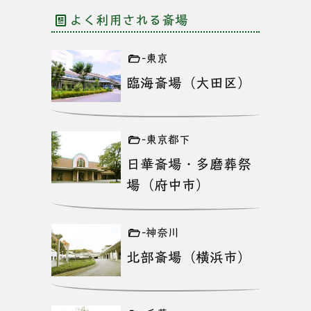
よく利用される斎場
-東京
臨海斎場（大田区）
-東京都下
日華斎場・多磨葬祭
場（府中市）
-神奈川
北部斎場（横浜市）