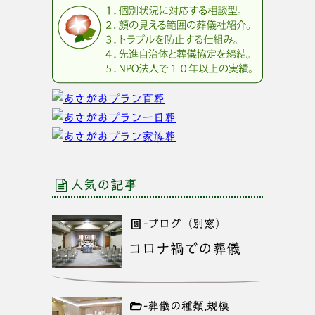
人気の記事
-ブログ（別窓）
コロナ禍での葬儀
-葬儀の種類,規模