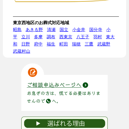
東京西地区のお葬式対応地域
昭島
あきる野
清瀬
国立
小金井
国分寺
小
平
立川
多摩
調布
西東京
八王子
羽村
東大
和
日野
府中
福生
町田
瑞穂
三鷹
武蔵野
武蔵村山
ご相談申込みページへ
お急ぎの方は、慌てる必要はありま
せんので
へ。