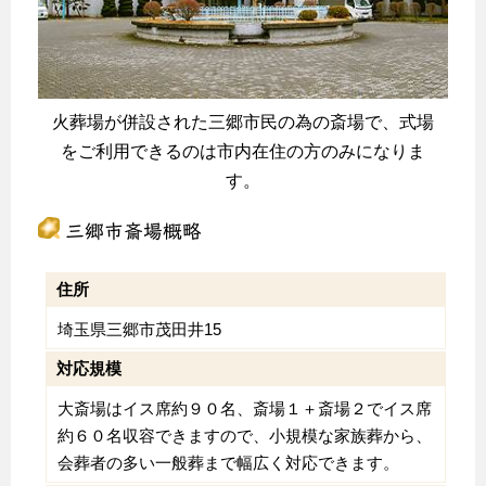
火葬場が併設された三郷市民の為の斎場で、式場
をご利用できるのは市内在住の方のみになりま
す。
三郷市斎場概略
住所
埼玉県三郷市茂田井15
対応規模
大斎場はイス席約９０名、斎場１＋斎場２でイス席
約６０名収容できますので、小規模な家族葬から、
会葬者の多い一般葬まで幅広く対応できます。