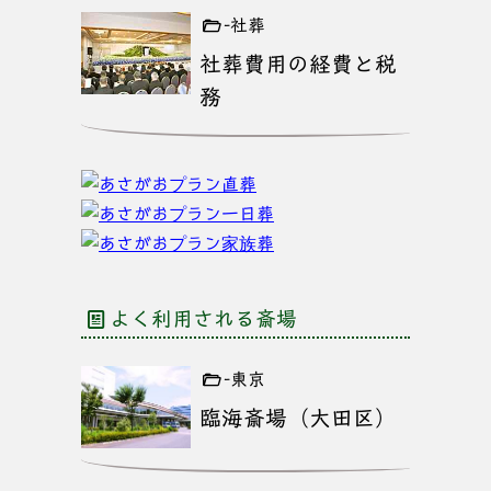
-社葬
社葬費用の経費と税
務
よく利用される斎場
-東京
臨海斎場（大田区）