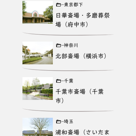
-東京都下
日華斎場・多磨葬祭
場（府中市）
-神奈川
北部斎場（横浜市）
-千葉
千葉市斎場（千葉
市）
-埼玉
浦和斎場（さいたま