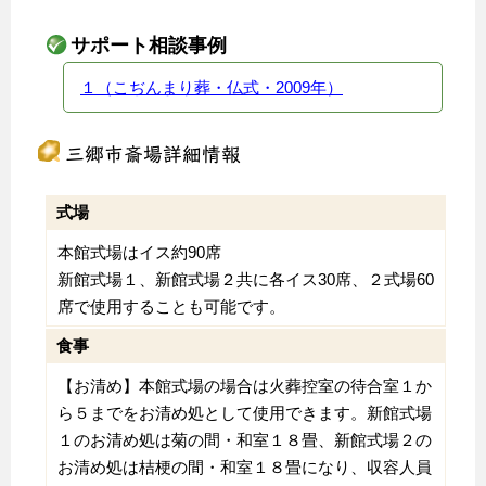
サポート相談事例
１（こぢんまり葬・仏式・2009年）
三郷市斎場詳細情報
式場
本館式場はイス約90席
新館式場１、新館式場２共に各イス30席、２式場60
席で使用することも可能です。
食事
【お清め】本館式場の場合は火葬控室の待合室１か
ら５までをお清め処として使用できます。新館式場
１のお清め処は菊の間・和室１８畳、新館式場２の
お清め処は桔梗の間・和室１８畳になり、収容人員