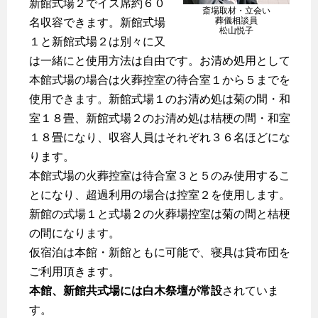
新館式場２でイス席約６０
斎場取材・立会い
葬儀相談員
名収容できます。新館式場
松山悦子
１と新館式場２は別々に又
は一緒にと使用方法は自由です。お清め処用として
本館式場の場合は火葬控室の待合室１から５までを
使用できます。新館式場１のお清め処は菊の間・和
室１８畳、新館式場２のお清め処は桔梗の間・和室
１８畳になり、収容人員はそれぞれ３６名ほどにな
ります。
本館式場の火葬控室は待合室３と５のみ使用するこ
とになり、超過利用の場合は控室２を使用します。
新館の式場１と式場２の火葬場控室は菊の間と桔梗
の間になります。
仮宿泊は本館・新館ともに可能で、寝具は貸布団を
ご利用頂きます。
本館、新館共式場には白木祭壇が常設
されていま
す。