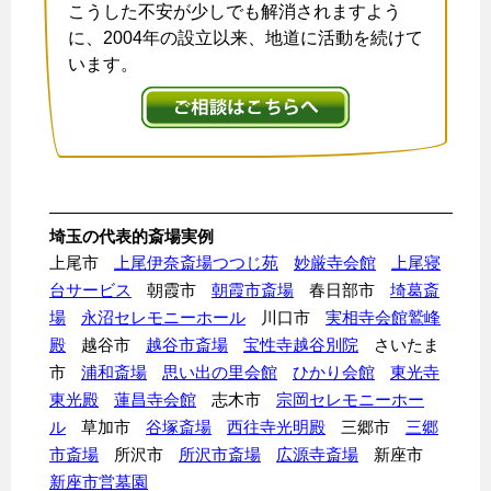
こうした不安が少しでも解消されますよう
に、2004年の設立以来、地道に活動を続けて
います。
埼玉の代表的斎場実例
上尾市
上尾伊奈斎場つつじ苑
妙厳寺会館
上尾寝
台サービス
朝霞市
朝霞市斎場
春日部市
埼葛斎
場
永沼セレモニーホール
川口市
実相寺会館鷲峰
殿
越谷市
越谷市斎場
宝性寺越谷別院
さいたま
市
浦和斎場
思い出の里会館
ひかり会館
東光寺
東光殿
蓮昌寺会館
志木市
宗岡セレモニーホー
ル
草加市
谷塚斎場
西往寺光明殿
三郷市
三郷
市斎場
所沢市
所沢市斎場
広源寺斎場
新座市
新座市営墓園