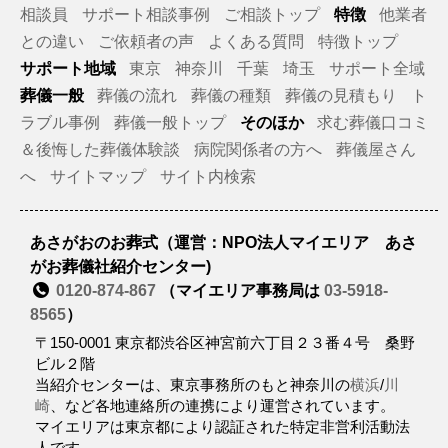
相談員
サポート相談事例
ご相談トップ
特徴
他業者
との違い
ご依頼者の声
よくある質問
特徴トップ
サポート地域
東京
神奈川
千葉
埼玉
サポート全域
葬儀一般
葬儀の流れ
葬儀の種類
葬儀の見積もり
ト
ラブル事例
葬儀一般トップ
そのほか
求む葬儀口コミ
＆後悔した葬儀体験談
病院関係者の方へ
葬儀屋さん
へ
サイトマップ
サイト内検索
あさがおのお葬式（運営：NPO法人マイエリア あさ
がお葬儀社紹介センター)
0120-874-867
（マイエリア事務局は
03-5918-
8565
）
〒150-0001 東京都渋谷区神宮前六丁目２３番４号 桑野
ビル２階
当紹介センターは、東京事務所のもと神奈川の
横浜
/
川
崎
、など各地連絡所の連携により運営されています。
マイエリアは東京都により認証された特定非営利活動法
人です。