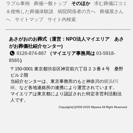
ラブル事例
葬儀一般トップ
そのほか
求む葬儀口コミ
＆後悔した葬儀体験談
病院関係者の方へ
葬儀屋さん
へ
サイトマップ
サイト内検索
あさがおのお葬式（運営：NPO法人マイエリア あさ
がお葬儀社紹介センター)
0120-874-867
（マイエリア事務局は
03-5918-
8565
）
〒150-0001 東京都渋谷区神宮前六丁目２３番４号 桑野
ビル２階
当紹介センターは、東京事務所のもと神奈川の
横浜
/
川
崎
、など各地連絡所の連携により運営されています。
マイエリアは東京都により認証された特定非営利活動法
人です。
Copyright(c)2006-2026 Myarea All Right Reserved