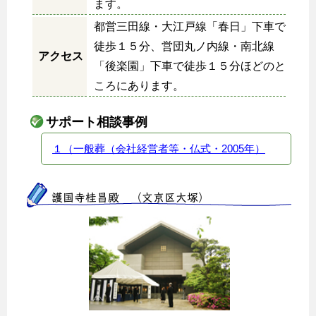
ます。
都営三田線・大江戸線「春日」下車で
徒歩１５分、営団丸ノ内線・南北線
アクセス
「後楽園」下車で徒歩１５分ほどのと
ころにあります。
サポート相談事例
１（一般葬（会社経営者等・仏式・2005年）
護国寺桂昌殿 （文京区大塚）