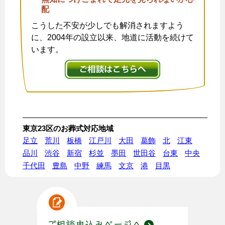
配
こうした不安が少しでも解消されますよう
に、2004年の設立以来、地道に活動を続けて
います。
東京23区のお葬式対応地域
足立
荒川
板橋
江戸川
大田
葛飾
北
江東
品川
渋谷
新宿
杉並
墨田
世田谷
台東
中央
千代田
豊島
中野
練馬
文京
港
目黒
ご相談申込みページへ