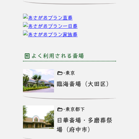
よく利用される斎場
-東京
臨海斎場（大田区）
-東京都下
日華斎場・多磨葬祭
場（府中市）