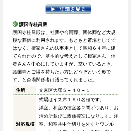
護国寺桂昌殿
護国寺桂昌殿は、社葬や合同葬、団体葬など大規
模な葬儀に利用されます。もともと斎場としてで
はなく、檀家さんの法事用として昭和６４年に建
てられたので、基本的な考えとして檀家さん、信
者さんを中心にしていますが、空いているとき、
護国寺とご縁を持ちたい方はどうぞという形で
す、と斎場関係者は語ってくれました。
住所
文京区大塚５－４０－１
式場はイス席１６０名程です。
洋室、和室の控室各２間ずつあり、お
清め所並びに親族控室になります。洋
対応規模
室、和室共中仕切りを外すとワンルー