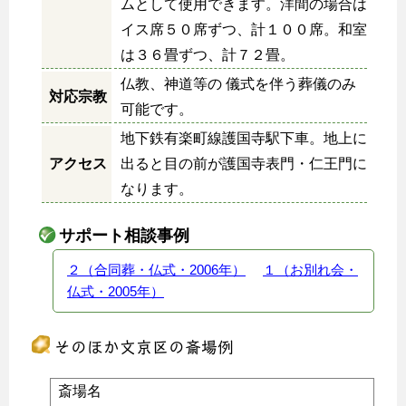
ムとして使用できます。洋間の場合は
イス席５０席ずつ、計１００席。和室
は３６畳ずつ、計７２畳。
仏教、神道等の 儀式を伴う葬儀のみ
対応宗教
可能です。
地下鉄有楽町線護国寺駅下車。地上に
アクセス
出ると目の前が護国寺表門・仁王門に
なります。
サポート相談事例
２（合同葬・仏式・2006年）
１（お別れ会・
仏式・2005年）
そのほか文京区の斎場例
斎場名