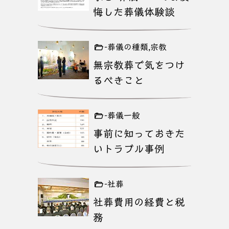
悔した葬儀体験談
-葬儀の種類,宗教
無宗教葬で気をつけ
るべきこと
-葬儀一般
事前に知っておきた
いトラブル事例
-社葬
社葬費用の経費と税
務