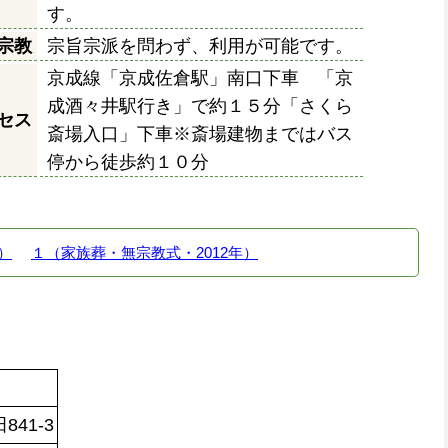
す。
宗教
宗旨宗派を問わず、利用が可能です。
京成線「京成佐倉駅」南口下車 「京
成酒々井駅行き」で約１５分「さくら
セス
斎場入口」下車※斎場建物まではバス
停から徒歩約１０分
）
１（家族葬・無宗教式・2012年）
41-3