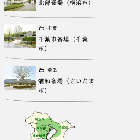
北部斎場（横浜市）
-千葉
千葉市斎場（千葉
市）
-埼玉
浦和斎場（さいたま
市）