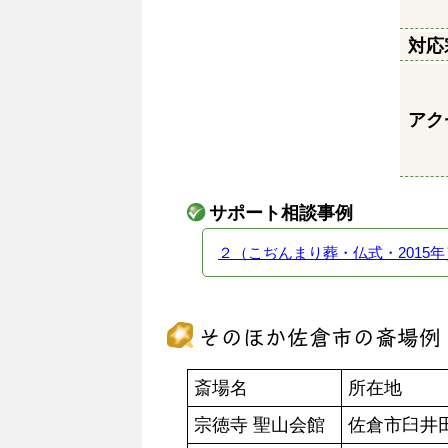
対応
アク
サポート相談事例
２（こぢんまり葬・仏式・2015年
そのほか佐倉市の斎場例
斎場名
所在地
宗徳寺 聖山会館
佐倉市臼井田8