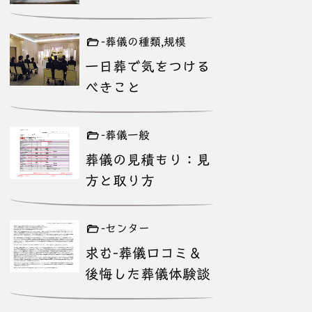
-葬儀の種類,規模
一日葬で気をつける
べきこと
-葬儀一般
葬儀の見積もり：見
方と取り方
-センター
求む-葬儀口コミ＆
後悔した葬儀体験談