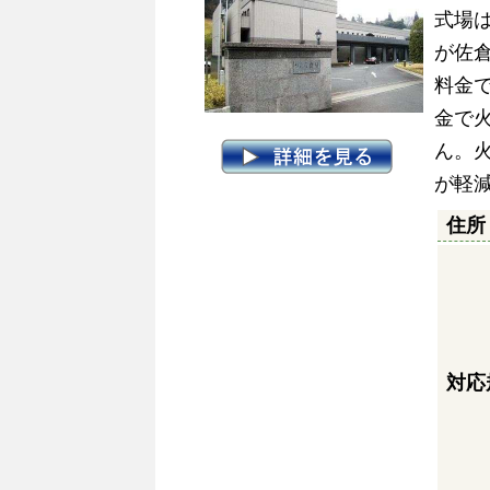
式場
が佐
料金
金で
ん。
が軽
住所
対応