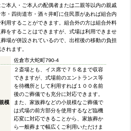
はご本人・ご本人の配偶者または二親等以内の親戚
倉市・四街道市・酒々井町に住民票があれば組合内
で利用することができます。組合外の方は組合外料
火葬をすることはできますが、式場は利用できませ
火葬場が併設されているので、出棺後の移動の負担
減されます。
佐倉市大蛇町790-4
２斎場とも、イス席で７５名まで収容
できますが、式場前のエントランス等
を待機所として利用すれば１００名前
後のご葬儀でも充分に対応できます。
規模
また、家族葬などの小規模なご葬儀で
は式場の前方部分を使用するなど臨機
応変に対応できることから、家族葬か
ら一般葬まで幅広くご利用いただけま