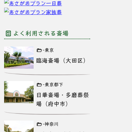
よく利用される斎場
-東京
臨海斎場（大田区）
-東京都下
日華斎場・多磨葬祭
場（府中市）
-神奈川