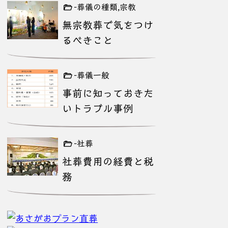
-葬儀の種類,宗教
無宗教葬で気をつけ
るべきこと
-葬儀一般
事前に知っておきた
いトラブル事例
-社葬
社葬費用の経費と税
務