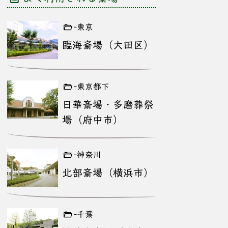
-東京
臨海斎場（大田区）
-東京都下
日華斎場・多磨葬祭
場（府中市）
-神奈川
北部斎場（横浜市）
-千葉