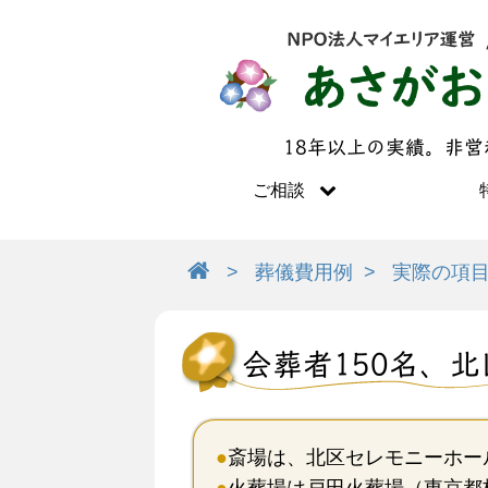
18年以上の実績。非
ご相談
葬儀費用例
実際の項
会葬者150名、
●
斎場は、北区セレモニーホー