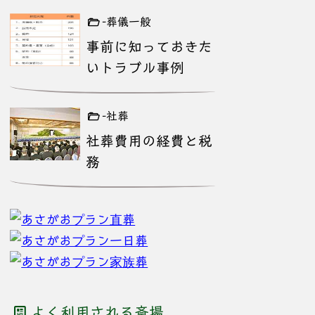
-葬儀一般
事前に知っておきた
いトラブル事例
-社葬
社葬費用の経費と税
務
よく利用される斎場