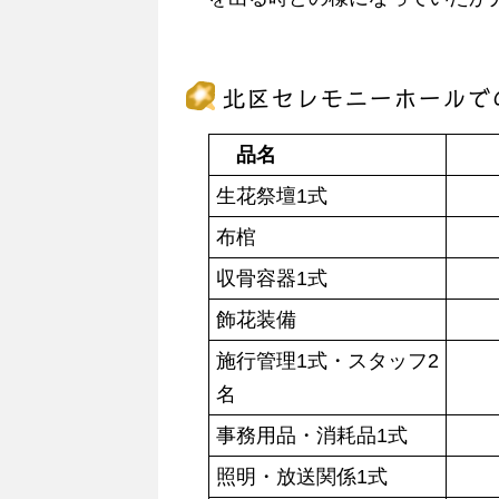
北区セレモニーホールで
品名
生花祭壇1式
布棺
収骨容器1式
飾花装備
施行管理1式・スタッフ2
名
事務用品・消耗品1式
照明・放送関係1式