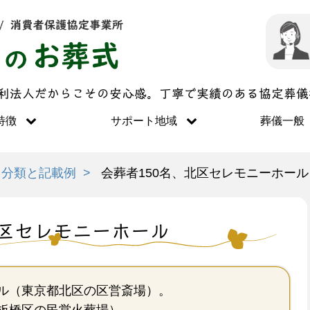
営利法人だからこその安心感。丁寧で実績のある協定葬
特徴
サポート地域
葬儀一般
目分類と記載例
会葬者150名、北区セレモニーホール
北区セレモニーホール
ル（東京都北区の区営斎場）。