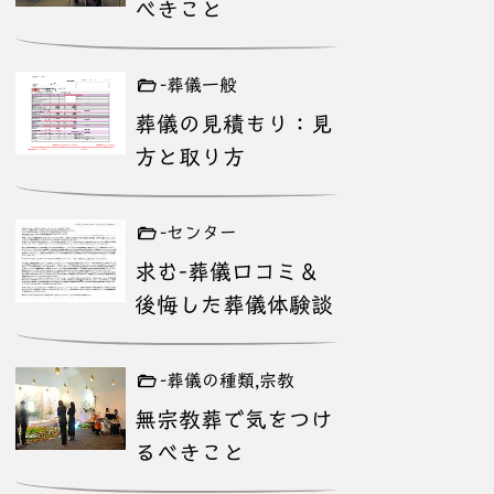
べきこと
-葬儀一般
葬儀の見積もり：見
方と取り方
-センター
求む-葬儀口コミ＆
後悔した葬儀体験談
-葬儀の種類,宗教
無宗教葬で気をつけ
るべきこと