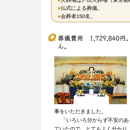
●
火葬場は戸田火葬場（東京都
●
仏式による葬儀
。
●
会葬者150名。
葬儀費用 1,729,8
ん。
事をいただきました。
「いろいろ分からず不安のあっ
ていたので、とてもよく分かり