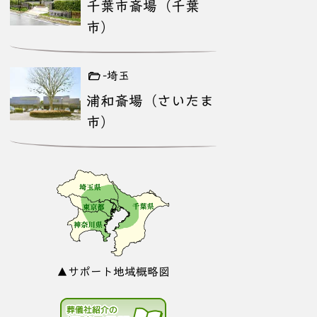
千葉市斎場（千葉
市）
-埼玉
浦和斎場（さいたま
市）
▲サポート地域概略図