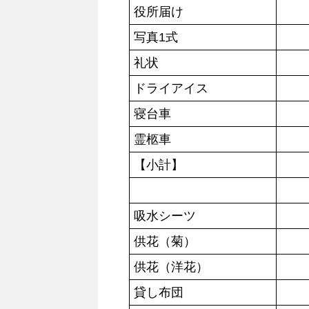
役所届け
写真1式
礼状
ドライアイス
寝台車
霊柩車
【小計】
吸水シーツ
供花（菊）
供花（洋花）
貸し布団